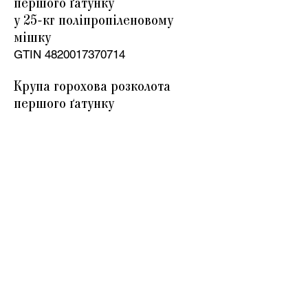
першого ґатунку
у 25-
кг поліпропіленовому
мішку
GTIN
4820017370714
Крупа горохова розколота
першого ґатунку
у 50-
кг поліпропіленовому
мішку
GTIN
4820017370707
Крупа горохова дрібна №1
першого ґатунку
у 1-
кг поліпропіленовому
пакеті
GTIN
4820017370936
Крупа горохова дрібна №1
першого ґатунку