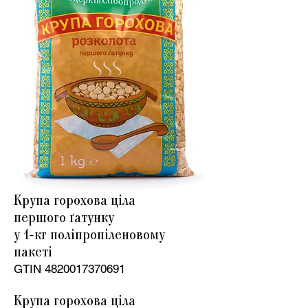
Крупа горохова ціла
першого ґатунку
у 1-
кг поліпропіленовому
пакеті
GTIN
4820017370691
Крупа горохова ціла