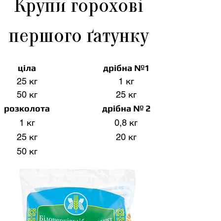
Крупи горохові
першого ґатунку
ціла
дрібна №1
25 кг
1 кг
50 кг
25 кг
розколота
дрібна № 2
1 кг
0,8 кг
25 кг
20 кг
50 кг