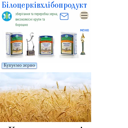
Білоцерківхлібопродукт
зберігання та переробка зерна,
високоякісні крупи та
борошно
меню