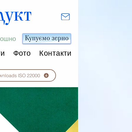
дукт
орошно
ти
Фото
Контакти
nloads ISO 22000