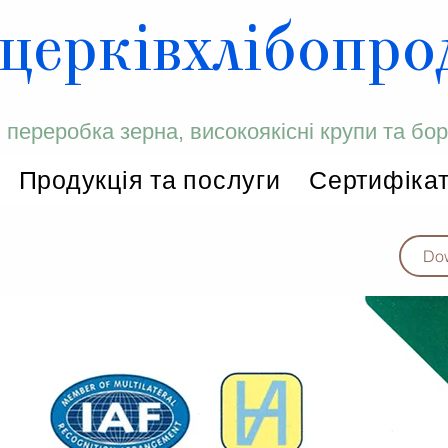
церківхлібопро
й переробка зерна, високоякісні крупи та б
Продукція та послуги
Сертифіка
Dow