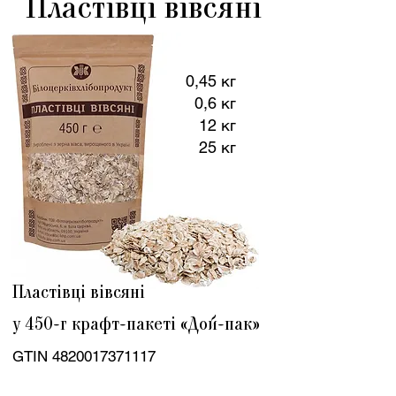
Пластівці вівсяні
0,45 кг
0,6 кг
12 кг
25 кг
Пластівці вівсяні
у 450-г крафт-пакеті «Дой-пак»
GTIN
4820017371117