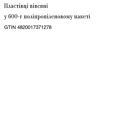
Пластівці вівсяні
у 600-г поліпропіленовому пакеті
GTIN
4820017371278
Пластівці вівсяні
у 12
-кг поліпропіленовому мішку
GTIN
4820017371131
Пластівці вівсяні
у 25
-кг поліпропіленовому мішку
GTIN
4820017371544