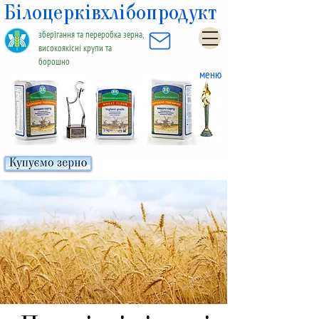
Білоцерківхлібопродукт
зберігання та переробка зерна,
високоякісні крупи та
борошно
меню